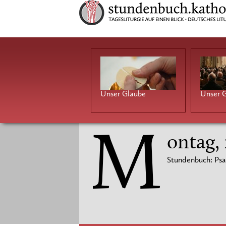
Unser Glaube
Unser G
M
ontag,
Stundenbuch: Psa