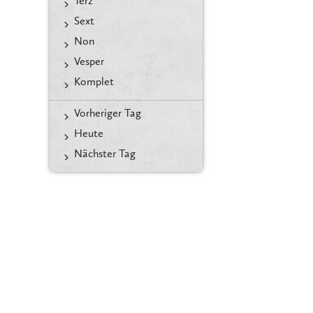
Terz
Sext
Non
Vesper
Komplet
Vorheriger Tag
Heute
Nächster Tag