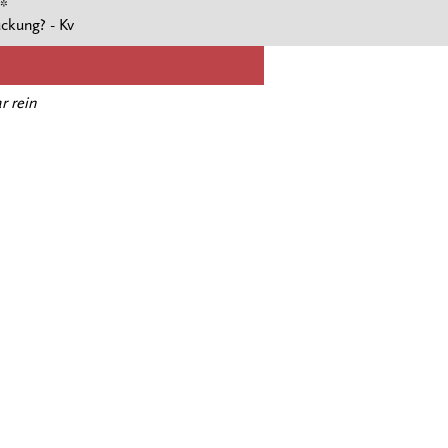
 *
ückung? - Kv
 rein