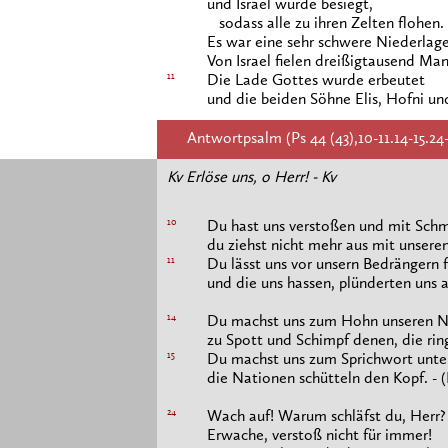
und Israel wurde besiegt,
sodass alle zu ihren Zelten flohen.
Es war eine sehr schwere Niederlage
Von Israel fielen dreißigtausend Ma
11
Die Lade Gottes wurde erbeutet
und die beiden Söhne Elis, Hofni un
Antwortpsalm (Ps 44 (43),10-11.14-15.24-2
Kv Erlöse uns, o Herr! - Kv
10
Du hast uns verstoßen und mit Sch
du ziehst nicht mehr aus mit unsere
11
Du lässt uns vor unsern Bedrängern f
und die uns hassen, plünderten uns au
14
Du machst uns zum Hohn unseren N
zu Spott und Schimpf denen, die ri
15
Du machst uns zum Sprichwort unter
die Nationen schütteln den Kopf. - (
24
Wach auf! Warum schläfst du, Herr?
Erwache, verstoß nicht für immer!