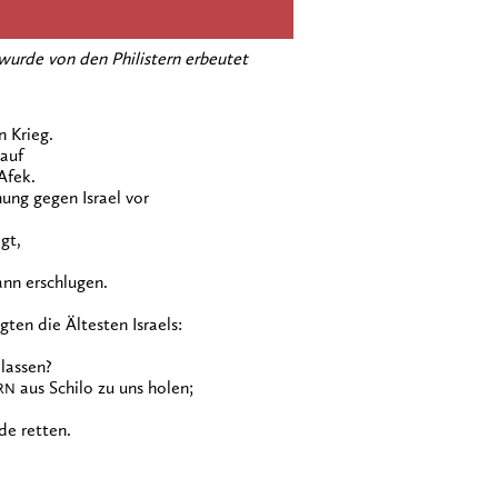
wurde von den Philistern erbeutet
n Krieg.
 auf
 Afek.
nung gegen Israel vor
gt,
nn erschlugen.
gten die Ältesten Israels:
 lassen?
aus Schilo zu uns holen;
RN
de retten.