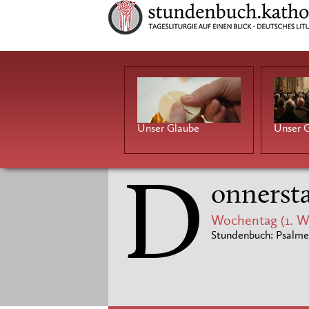
Unser Glaube
Unser G
D
onnersta
Wochentag (1. W
Stundenbuch: Psalme