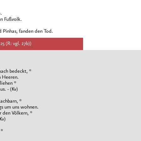
.
nn Fußvolk.
d Pinhas, fanden den Tod.
5 (R: vgl. 27b))
mach bedeckt, *
n Heeren.
liehen *
s. - (Kv)
achbarn, *
ngs um uns wohnen.
 den Völkern, *
Kv)
 *