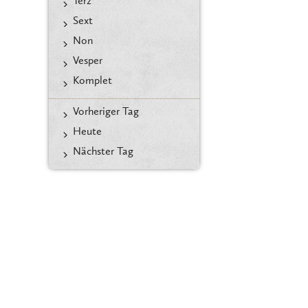
Terz
Sext
Non
Vesper
Komplet
Vorheriger Tag
Heute
Nächster Tag