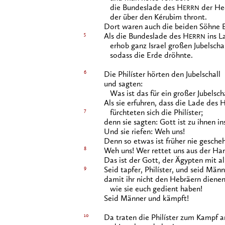
die Bundeslade des H
der He
ERRN
der über den Kérubim thront.
Dort waren auch die beiden Söhne El
5
Als die Bundeslade des H
ins L
ERRN
erhob ganz Israel großen Jubelschal
sodass die Erde dröhnte.
6
Die Philíster hörten den Jubelschall
und sagten:
Was ist das für ein großer Jubelsch
Als sie erfuhren, dass die Lade des 
7
fürchteten sich die Philíster;
denn sie sagten: Gott ist zu ihnen 
Und sie riefen: Weh uns!
Denn so etwas ist früher nie gesche
8
Weh uns! Wer rettet uns aus der Ha
Das ist der Gott, der Ägypten mit al
9
Seid tapfer, Philíster, und seid Männ
damit ihr nicht den Hebräern dienen
wie sie euch gedient haben!
Seid Männer und kämpft!
10
Da traten die Philíster zum Kampf a