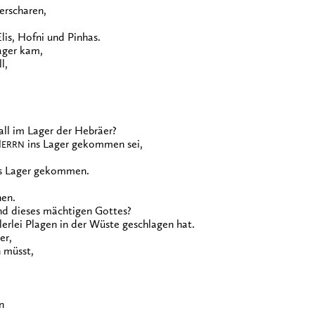
erscharen,
is, Hofni und Pinhas.
ager kam,
l,
all im Lager der Hebräer?
H
ins Lager gekommen sei,
ERRN
ins Lager gekommen.
hen.
nd dieses mächtigen Gottes?
lerlei Plagen in der Wüste geschlagen hat.
er,
 müsst,
n