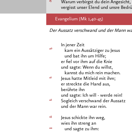
25
Warum verbirgst du dein Angesicht,
vergisst unser Elend und unsre Bedr
Evangelium (Mk 1,40-45)
Der Aussatz verschwand und der Mann war
In jener Zeit
40
kam ein Aussätziger zu Jesus
und bat ihn um Hilfe;
er fiel vor ihm auf die Knie
und sagte: Wenn du willst,
kannst du mich rein machen.
41
Jesus hatte Mitleid mit ihm;
er streckte die Hand aus,
berührte ihn
und sagte: Ich will - werde rein!
42
Sogleich verschwand der Aussatz
und der Mann war rein.
43
Jesus schickte ihn weg,
wies ihn streng an
44
und sagte zu ihm: