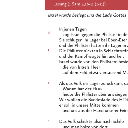
Lesung (1 Sam 4,1b-11 (1-11))
Israel wurde besiegt und die Lade Gottes 
In jenen Tagen
1b
zog Israel gegen die Philíster in de
Sie schlugen ihr Lager bei Eben-Eser
und die Philíster hatten ihr Lager in
2
Die Philíster rückten in Schlachtord
und der Kampf wogte hin und her.
Israel wurde von den Philístern besie
die von Israels Heer
auf dem Feld etwa viertausend Ma
3
Als das Volk ins Lager zurückkam, sa
Warum hat der H
ERR
heute die Philíster über uns siegen
Wir wollen die Bundeslade des H
ER
er soll in unsere Mitte kommen
und uns aus der Hand unserer Fein
4
Das Volk schickte also nach Schilo
und man holte von dort