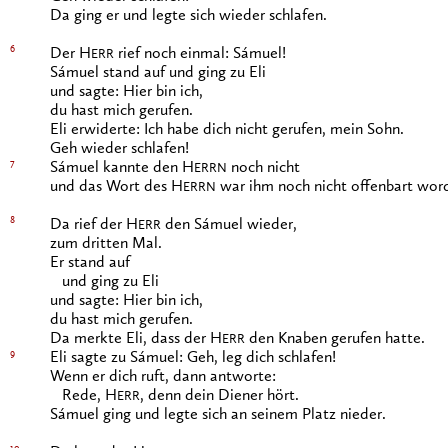
Da ging er und legte sich wieder schlafen.
6
Der H
rief noch einmal: Sámuel!
ERR
Sámuel stand auf und ging zu Eli
und sagte: Hier bin ich,
du hast mich gerufen.
Eli erwiderte: Ich habe dich nicht gerufen, mein Sohn.
Geh wieder schlafen!
7
Sámuel kannte den H
noch nicht
ERRN
und das Wort des H
war ihm noch nicht offenbart wor
ERRN
8
Da rief der H
den Sámuel wieder,
ERR
zum dritten Mal.
Er stand auf
und ging zu Eli
und sagte: Hier bin ich,
du hast mich gerufen.
Da merkte Eli, dass der H
den Knaben gerufen hatte.
ERR
9
Eli sagte zu Sámuel: Geh, leg dich schlafen!
Wenn er dich ruft, dann antworte:
Rede, H
, denn dein Diener hört.
ERR
Sámuel ging und legte sich an seinem Platz nieder.