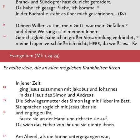
Brand- und Sündopfer hast du nicht gefordert.
8
Da habe ich gesagt: Siehe, ich komme. *
In der Buchrolle steht es über mich geschrieben. - (Kv)
9
Deinen Willen zu tun, mein Gott, war mein Gefallen *
und deine Weisung ist in meinem Innern.
10
Gerechtigkeit habe ich in großer Versammlung verkündet, *
meine Lippen verschließe ich nicht; H
, du weißt es. - Kv
ERR
Evangelium (Mk 1,29-39)
Er heilte viele, die an allen möglichen Krankheiten litten
In jener Zeit
29
ging Jesus zusammen mit Jakobus und Johannes
in das Haus des Simon und Andreas.
30
Die Schwiegermutter des Simon lag mit Fieber im Bett.
Sie sprachen sogleich mit Jesus über sie
31
und er ging zu ihr,
fasste sie an der Hand und richtete sie auf.
Da wich das Fieber von ihr und sie diente ihnen.
32
Am Abend, als die Sonne untergegangen war,