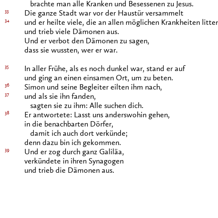
brachte man alle Kranken und Besessenen zu Jesus.
33
Die ganze Stadt war vor der Haustür versammelt
34
und er heilte viele, die an allen möglichen Krankheiten litte
und trieb viele Dämonen aus.
Und er verbot den Dämonen zu sagen,
dass sie wussten, wer er war.
35
In aller Frühe, als es noch dunkel war, stand er auf
und ging an einen einsamen Ort, um zu beten.
36
Simon und seine Begleiter eilten ihm nach,
37
und als sie ihn fanden,
sagten sie zu ihm: Alle suchen dich.
38
Er antwortete: Lasst uns anderswohin gehen,
in die benachbarten Dörfer,
damit ich auch dort verkünde;
denn dazu bin ich gekommen.
39
Und er zog durch ganz Galiläa,
verkündete in ihren Synagogen
und trieb die Dämonen aus.