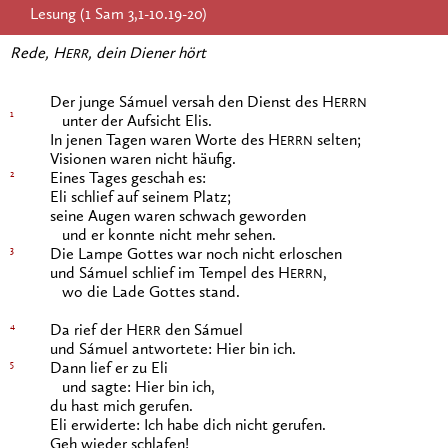
Lesung (1 Sam 3,1-10.19-20)
Rede, H
, dein Diener hört
ERR
Der junge Sámuel versah den Dienst des H
ERRN
1
unter der Aufsicht Elis.
In jenen Tagen waren Worte des H
selten;
ERRN
Visionen waren nicht häufig.
2
Eines Tages geschah es:
Eli schlief auf seinem Platz;
seine Augen waren schwach geworden
und er konnte nicht mehr sehen.
3
Die Lampe Gottes war noch nicht erloschen
und Sámuel schlief im Tempel des H
,
ERRN
wo die Lade Gottes stand.
4
Da rief der H
den Sámuel
ERR
und Sámuel antwortete: Hier bin ich.
5
Dann lief er zu Eli
und sagte: Hier bin ich,
du hast mich gerufen.
Eli erwiderte: Ich habe dich nicht gerufen.
Geh wieder schlafen!