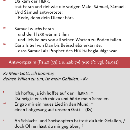
10
Da kam der H
,
ERR
trat heran und rief wie die vorigen Male: Sámuel, Sámuel!
Und Sámuel antwortete:
Rede, denn dein Diener hört.
19
Sámuel wuchs heran
und der H
war mit ihm
ERR
und ließ keines von all seinen Worten zu Boden fallen.
20
Ganz Israel von Dan bis Beërschéba erkannte,
dass Sámuel als Prophet des H
beglaubigt war.
ERRN
Antwortpsalm (Ps 40 (39),2 u. 4ab.7-8.9-10 (R: vgl. 8a.9a))
Kv Mein Gott, ich komme;
deinen Willen zu tun, ist mein Gefallen. - Kv
2
Ich hoffte, ja ich hoffte auf den H
. *
ERRN
Da neigte er sich mir zu und hörte mein Schreien.
4a
Er gab mir ein neues Lied in den Mund, *
einen Lobgesang auf unseren Gott. - (Kv)
7
An Schlacht- und Speiseopfern hattest du kein Gefallen, /
doch Ohren hast du mir gegraben, *