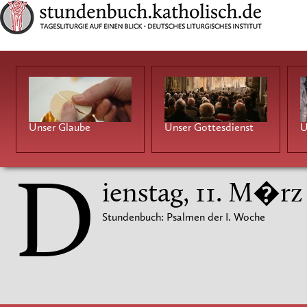
Unser Glaube
Unser Gottesdienst
U
D
ienstag, 11. M�rz
Stundenbuch: Psalmen der I. Woche