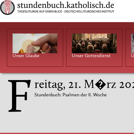
Unser Glaube
Unser Gottesdienst
U
F
reitag, 21. M�rz 20
Stundenbuch: Psalmen der II. Woche