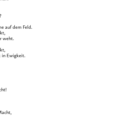
?
me auf dem Feld.
kt,
r weht.
kt,
 in Ewigkeit.
cht!
Macht,