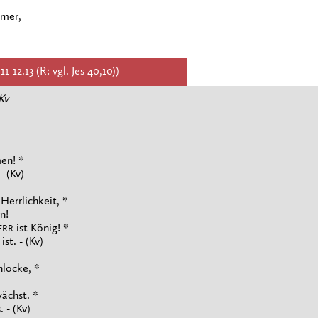
mmer,
1-12.13 (R: vgl. Jes 40,10))
Kv
men! *
- (Kv)
Herrlichkeit, *
n!
ist König! *
ERR
ist. - (Kv)
hlocke, *
wächst. *
 - (Kv)