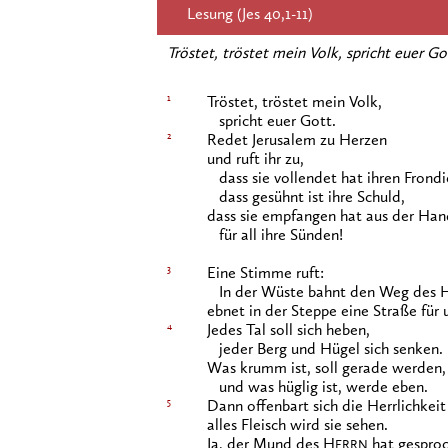
Lesung (Jes 40,1-11)
Tröstet, tröstet mein Volk, spricht euer Go
1
Tröstet, tröstet mein Volk,
spricht euer Gott.
2
Redet Jerusalem zu Herzen
und ruft ihr zu,
dass sie vollendet hat ihren Frondi
dass gesühnt ist ihre Schuld,
dass sie empfangen hat aus der Ha
für all ihre Sünden!
3
Eine Stimme ruft:
In der Wüste bahnt den Weg des 
ebnet in der Steppe eine Straße für 
4
Jedes Tal soll sich heben,
jeder Berg und Hügel sich senken.
Was krumm ist, soll gerade werden,
und was hüglig ist, werde eben.
5
Dann offenbart sich die Herrlichkei
alles Fleisch wird sie sehen.
Ja, der Mund des H
hat gesproc
ERRN