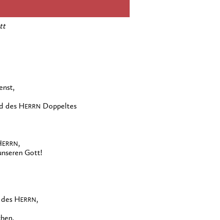
tt
enst,
nd des H
Doppeltes
ERRN
H
,
ERRN
unseren Gott!
t des H
,
ERRN
hen.