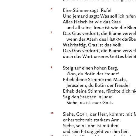
6
Eine Stimme sagt: Rufe!
Und jemand sagt: Was soll ich rufen
Alles Fleisch ist wie das Gras
und all seine Treue ist wie die Blu
7
Das Gras verdorrt, die Blume verwel
wenn der Atem des H
darübe
ERRN
Wahrhaftig, Gras ist das Volk.
8
Das Gras verdorrt, die Blume verwel
doch das Wort unseres Gottes bleibt
9
Steig auf einen hohen Berg,
Zion, du Botin der Freude!
Erheb deine Stimme mit Macht,
Jerusalem, du Botin der Freude!
Erheb deine Stimme, fürchte dich ni
Sag den Städten in Juda:
Siehe, da ist euer Gott.
10
Siehe, G
, der Herr, kommt mit 
OTT
er herrscht mit starkem Arm.
Siehe, sein Lohn ist mit ihm
und sein Ertrag geht vor ihm her.