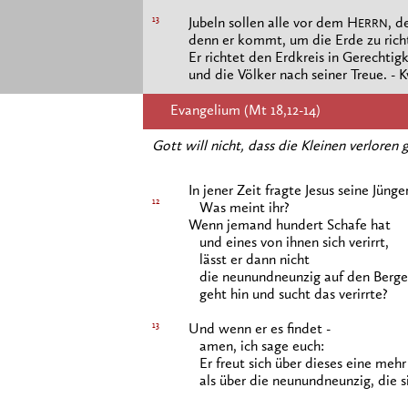
13
Jubeln sollen alle vor dem H
, d
ERRN
denn er kommt, um die Erde zu rich
Er richtet den Erdkreis in Gerechtigk
und die Völker nach seiner Treue. - K
Evangelium (Mt 18,12-14)
Gott will nicht, dass die Kleinen verloren
In jener Zeit fragte Jesus seine Jünger
12
Was meint ihr?
Wenn jemand hundert Schafe hat
und eines von ihnen sich verirrt,
lässt er dann nicht
die neunundneunzig auf den Berge
geht hin und sucht das verirrte?
13
Und wenn er es findet -
amen, ich sage euch:
Er freut sich über dieses eine mehr
als über die neunundneunzig, die sic