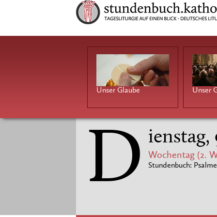
Unser Glaube
Unser G
D
ienstag,
Wochentag (2. W
Stundenbuch: Psalme