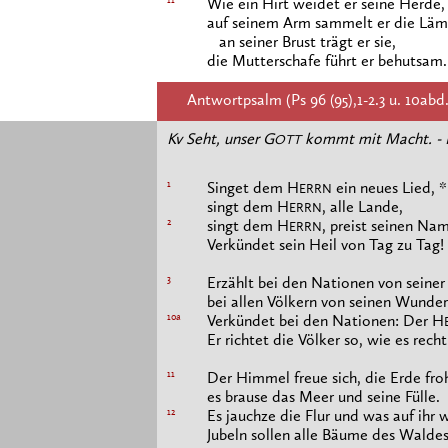
11
Wie ein Hirt weidet er seine Herde,
auf seinem Arm sammelt er die Lä
an seiner Brust trägt er sie,
die Mutterschafe führt er behutsam.
Antwortpsalm (Ps 96 (95),1-2.3 u. 10abd.1
Kv Seht, unser G
kommt mit Macht. - 
OTT
1
Singet dem H
ein neues Lied, *
ERRN
singt dem H
, alle Lande,
ERRN
2
singt dem H
, preist seinen Na
ERRN
Verkündet sein Heil von Tag zu Tag! 
3
Erzählt bei den Nationen von seiner 
bei allen Völkern von seinen Wunder
10a
Verkündet bei den Nationen: Der H
Er richtet die Völker so, wie es recht 
11
Der Himmel freue sich, die Erde fro
es brause das Meer und seine Fülle.
12
Es jauchze die Flur und was auf ihr 
Jubeln sollen alle Bäume des Waldes.