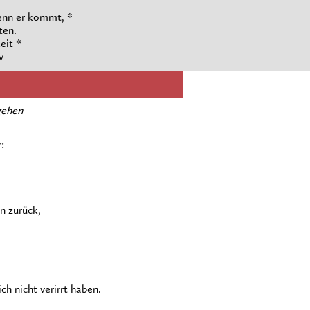
enn er kommt, *
ten.
eit *
v
 gehen
:
n zurück,
h nicht verirrt haben.