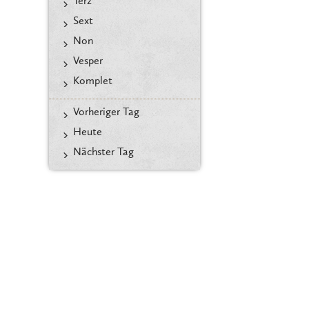
Terz
Sext
Non
Vesper
Komplet
Vorheriger Tag
Heute
Nächster Tag