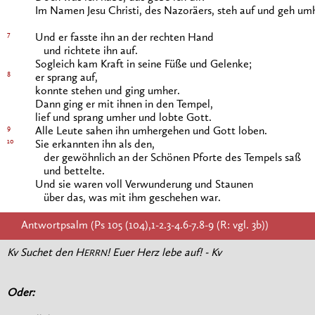
Im Namen Jesu Christi, des Nazoräers, steh auf und geh um
7
Und er fasste ihn an der rechten Hand
und richtete ihn auf.
Sogleich kam Kraft in seine Füße und Gelenke;
8
er sprang auf,
konnte stehen und ging umher.
Dann ging er mit ihnen in den Tempel,
lief und sprang umher und lobte Gott.
9
Alle Leute sahen ihn umhergehen und Gott loben.
10
Sie erkannten ihn als den,
der gewöhnlich an der Schönen Pforte des Tempels saß
und bettelte.
Und sie waren voll Verwunderung und Staunen
über das, was mit ihm geschehen war.
Antwortpsalm (Ps 105 (104),1-2.3-4.6-7.8-9 (R: vgl. 3b))
Kv Suchet den H
! Euer Herz lebe auf! - Kv
ERRN
Oder: