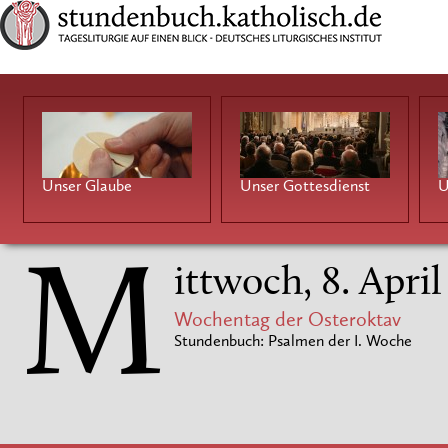
Unser Glaube
Unser Gottesdienst
U
M
ittwoch, 8. Apri
Wochentag der Osteroktav
Stundenbuch: Psalmen der I. Woche