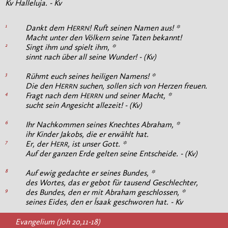
Kv Halleluja. - Kv
1
Dankt dem H
! Ruft seinen Namen aus! *
ERRN
Macht unter den Völkern seine Taten bekannt!
2
Singt ihm und spielt ihm, *
sinnt nach über all seine Wunder! - (Kv)
3
Rühmt euch seines heiligen Namens! *
Die den H
suchen, sollen sich von Herzen freuen.
ERRN
4
Fragt nach dem H
und seiner Macht, *
ERRN
sucht sein Angesicht allezeit! - (Kv)
6
Ihr Nachkommen seines Knechtes Abraham, *
ihr Kinder Jakobs, die er erwählt hat.
7
Er, der H
, ist unser Gott. *
ERR
Auf der ganzen Erde gelten seine Entscheide. - (Kv)
8
Auf ewig gedachte er seines Bundes, *
des Wortes, das er gebot für tausend Geschlechter,
9
des Bundes, den er mit Abraham geschlossen, *
seines Eides, den er Ísaak geschworen hat. - Kv
Evangelium (Joh 20,11-18)