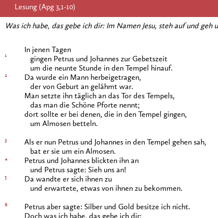
Lesung (Apg 3,1-10)
Was ich habe, das gebe ich dir: Im Namen Jesu, steh auf und geh 
In jenen Tagen
1
gingen Petrus und Johannes zur Gebetszeit
um die neunte Stunde in den Tempel hinauf.
2
Da wurde ein Mann herbeigetragen,
der von Geburt an gelähmt war.
Man setzte ihn täglich an das Tor des Tempels,
das man die Schöne Pforte nennt;
dort sollte er bei denen, die in den Tempel gingen,
um Almosen betteln.
3
Als er nun Petrus und Johannes in den Tempel gehen sah,
bat er sie um ein Almosen.
4
Petrus und Johannes blickten ihn an
und Petrus sagte: Sieh uns an!
5
Da wandte er sich ihnen zu
und erwartete, etwas von ihnen zu bekommen.
6
Petrus aber sagte: Silber und Gold besitze ich nicht.
Doch was ich habe, das gebe ich dir: