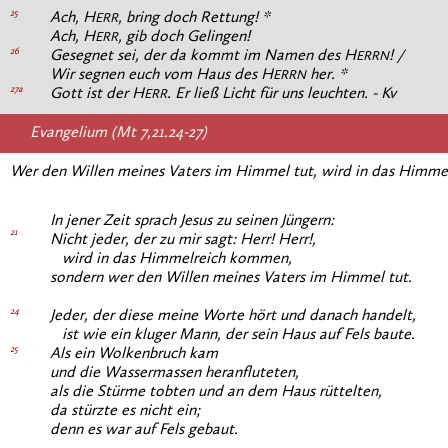
25
Ach, H
, bring doch Rettung! *
ERR
Ach, H
, gib doch Gelingen!
ERR
26
Gesegnet sei, der da kommt im Namen des H
! /
ERRN
Wir segnen euch vom Haus des H
her. *
ERRN
27a
Gott ist der H
. Er ließ Licht für uns leuchten. - Kv
ERR
Evangelium (Mt 7,21.24-27)
Wer den Willen meines Vaters im Himmel tut, wird in das Himm
In jener Zeit sprach Jesus zu seinen Jüngern:
21
Nicht jeder, der zu mir sagt: Herr! Herr!,
wird in das Himmelreich kommen,
sondern wer den Willen meines Vaters im Himmel tut.
24
Jeder, der diese meine Worte hört und danach handelt,
ist wie ein kluger Mann, der sein Haus auf Fels baute.
25
Als ein Wolkenbruch kam
und die Wassermassen heranfluteten,
als die Stürme tobten und an dem Haus rüttelten,
da stürzte es nicht ein;
denn es war auf Fels gebaut.