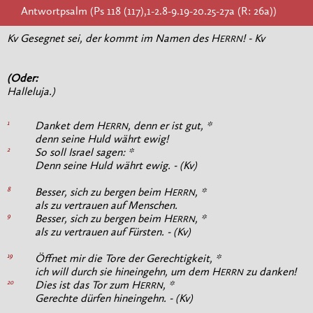
Antwortpsalm (Ps 118 (117),1-2.8-9.19-20.25-27a (R: 26a))
Kv Gesegnet sei, der kommt im Namen des H
! - Kv
ERRN
(Oder:
Halleluja.
)
1
Danket dem H
, denn er ist gut, *
ERRN
denn seine Huld währt ewig!
2
So soll Israel sagen: *
Denn seine Huld währt ewig. - (Kv)
8
Besser, sich zu bergen beim H
, *
ERRN
als zu vertrauen auf Menschen.
9
Besser, sich zu bergen beim H
, *
ERRN
als zu vertrauen auf Fürsten. - (Kv)
19
Öffnet mir die Tore der Gerechtigkeit, *
ich will durch sie hineingehn, um dem H
zu danken!
ERRN
20
Dies ist das Tor zum H
, *
ERRN
Gerechte dürfen hineingehn. - (Kv)