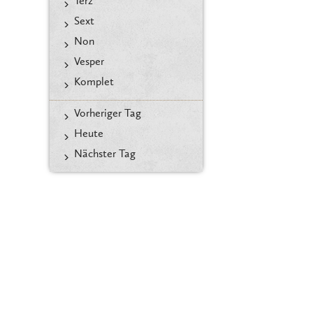
Terz
Sext
Non
Vesper
Komplet
Vorheriger Tag
Heute
Nächster Tag