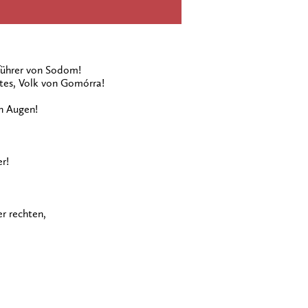
tführer von Sodom!
tes, Volk von Gomórra!
n Augen!
r!
r rechten,