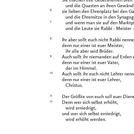
Sie machen ihre Gebetsriemen breit
und die Quasten an ihren Gewände
6
sie lieben den Ehrenplatz bei den G
und die Ehrensitze in den Synago
7
und wenn man sie auf den Marktpl
und die Leute sie Rabbi - Meister 
8
Ihr aber sollt euch nicht Rabbi nenne
denn nur einer ist euer Meister,
ihr alle aber seid Brüder.
9
Auch sollt ihr niemanden auf Erden 
denn nur einer ist euer Vater,
der im Himmel.
10
Auch sollt ihr euch nicht Lehrer nenn
denn nur einer ist euer Lehrer,
Christus.
11
Der Größte von euch soll euer Diene
12
Denn wer sich selbst erhöht,
wird erniedrigt,
und wer sich selbst erniedrigt,
wird erhöht werden.