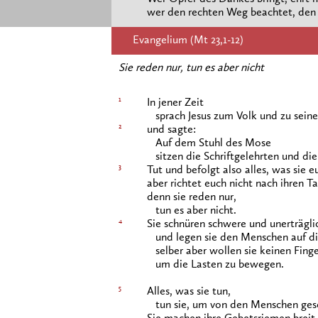
wer den rechten Weg beachtet, den l
Evangelium (Mt 23,1-12)
Sie reden nur, tun es aber nicht
1
In jener Zeit
sprach Jesus zum Volk und zu seine
2
und sagte:
Auf dem Stuhl des Mose
sitzen die Schriftgelehrten und die
3
Tut und befolgt also alles, was sie e
aber richtet euch nicht nach ihren Ta
denn sie reden nur,
tun es aber nicht.
4
Sie schnüren schwere und unerträg
und legen sie den Menschen auf di
selber aber wollen sie keinen Finge
um die Lasten zu bewegen.
5
Alles, was sie tun,
tun sie, um von den Menschen ges