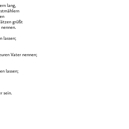
rn lang,
astmählern
gen
ätzen grüßt
- nennen.
n lassen;
euren Vater nennen;
en lassen;
r sein.