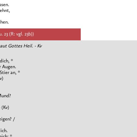
ssen.
ehnt,
.
hen.
 23 (R: vgl. 23b))
ut Gottes Heil. - Kv
dich, *
r Augen.
tier an, *
v)
Mund?
 (Kv)
eigen? /
ich.
ich; *