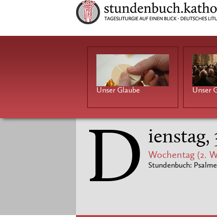
Unser Glaube
Unser G
D
ienstag,
Wochentag (2. W
Stundenbuch: Psalme