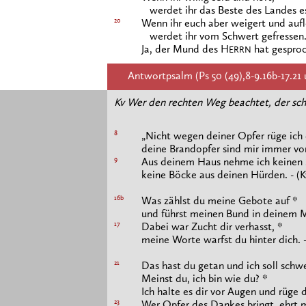
werdet ihr das Beste des Landes e
20
Wenn ihr euch aber weigert und aufl
werdet ihr vom Schwert gefressen
Ja, der Mund des H
hat gesproc
ERRN
Antwortpsalm (Ps 50 (49),8-9.16b-17.21 u.
Kv Wer den rechten Weg beachtet, der scha
8
„Nicht wegen deiner Opfer rüge ich 
deine Brandopfer sind mir immer vo
9
Aus deinem Haus nehme ich keinen S
keine Böcke aus deinen Hürden. - (K
16b
Was zählst du meine Gebote auf *
und führst meinen Bund in deinem 
17
Dabei war Zucht dir verhasst, *
meine Worte warfst du hinter dich. -
21
Das hast du getan und ich soll schw
Meinst du, ich bin wie du? *
Ich halte es dir vor Augen und rüge d
23
Wer Opfer des Dankes bringt, ehrt m