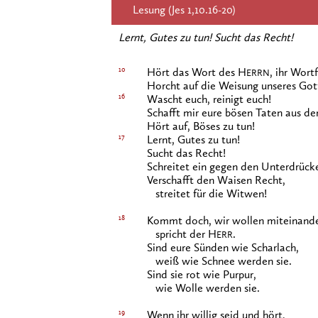
Lesung (Jes 1,10.16-20)
Lernt, Gutes zu tun! Sucht das Recht!
10
Hört das Wort des H
, ihr Wor
ERRN
Horcht auf die Weisung unseres Got
16
Wascht euch, reinigt euch!
Schafft mir eure bösen Taten aus de
Hört auf, Böses zu tun!
17
Lernt, Gutes zu tun!
Sucht das Recht!
Schreitet ein gegen den Unterdrücke
Verschafft den Waisen Recht,
streitet für die Witwen!
18
Kommt doch, wir wollen miteinande
spricht der H
.
ERR
Sind eure Sünden wie Scharlach,
weiß wie Schnee werden sie.
Sind sie rot wie Purpur,
wie Wolle werden sie.
19
Wenn ihr willig seid und hört,