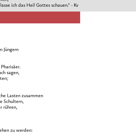
asse ich das Heil Gottes schauen.“ - Kv
n Jüngern
 Pharisäer.
uch sagen,
ten;
liche Lasten zusammen
e Schultern,
r rühren,
ehen zu werden: