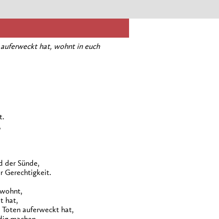
 auferweckt hat, wohnt in euch
t.
,
d der Sünde,
r Gerechtigkeit.
 wohnt,
t hat,
 Toten auferweckt hat,