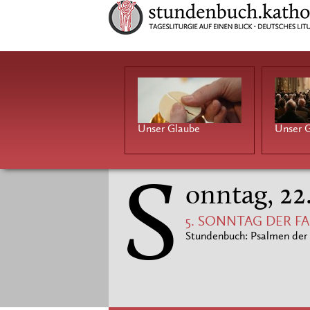
Unser Glaube
Unser G
S
onntag, 22
5. SONNTAG DER F
Stundenbuch: Psalmen der