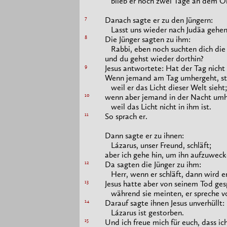
blieb er noch zwei Tage an dem Ort,
7
Danach sagte er zu den Jüngern:
Lasst uns wieder nach Judäa gehen
8
Die Jünger sagten zu ihm:
Rabbi, eben noch suchten dich die 
und du gehst wieder dorthin?
9
Jesus antwortete: Hat der Tag nicht
Wenn jemand am Tag umhergeht, stö
weil er das Licht dieser Welt sieht;
10
wenn aber jemand in der Nacht umhe
weil das Licht nicht in ihm ist.
11
So sprach er.
Dann sagte er zu ihnen:
Lázarus, unser Freund, schläft;
aber ich gehe hin, um ihn aufzuweck
12
Da sagten die Jünger zu ihm:
Herr, wenn er schläft, dann wird e
13
Jesus hatte aber von seinem Tod ges
während sie meinten, er spreche v
14
Darauf sagte ihnen Jesus unverhüllt:
Lázarus ist gestorben.
15
Und ich freue mich für euch, dass ic