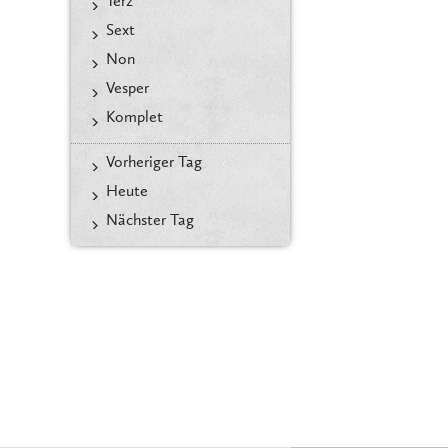
Terz
Sext
Non
Vesper
Komplet
Vorheriger Tag
Heute
Nächster Tag