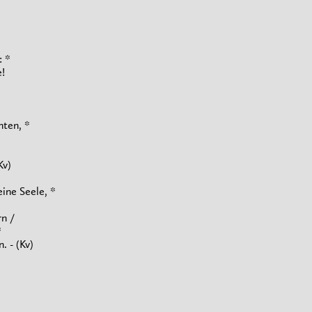
: *
!
hten, *
Kv)
eine Seele, *
n /
*
. - (Kv)