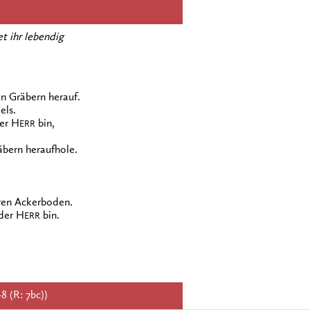
t ihr lebendig
n Gräbern herauf.
els.
der H
bin,
ERR
bern heraufhole.
uren Ackerboden.
 der H
bin.
ERR
8 (R: 7bc))