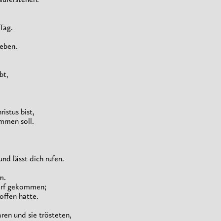
 auferstehen.
Tag.
eben.
bt,
istus bist,
ommen soll.
und lässt dich rufen.
m.
Dorf gekommen;
offen hatte.
ren und sie trösteten,