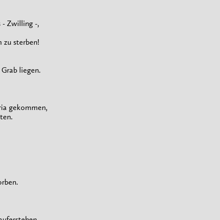
 Zwilling -,
 zu sterben!
 Grab liegen.
aria gekommen,
ten.
orben.