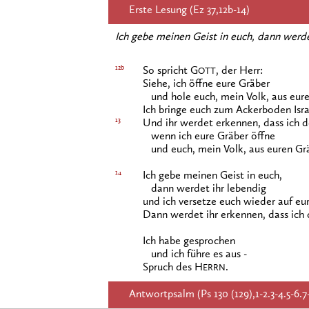
Erste Lesung (Ez 37,12b-14)
Ich gebe meinen Geist in euch, dann werde
12b
So spricht G
, der Herr:
OTT
Siehe, ich öffne eure Gräber
und hole euch, mein Volk, aus eure
Ich bringe euch zum Ackerboden Isra
13
Und ihr werdet erkennen, dass ich 
wenn ich eure Gräber öffne
und euch, mein Volk, aus euren Grä
14
Ich gebe meinen Geist in euch,
dann werdet ihr lebendig
und ich versetze euch wieder auf e
Dann werdet ihr erkennen, dass ich
Ich habe gesprochen
und ich führe es aus -
Spruch des H
.
ERRN
Antwortpsalm (Ps 130 (129),1-2.3-4.5-6.7-