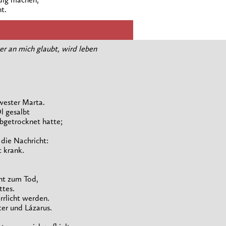
dig machen,
t.
er an mich glaubt, wird leben
wester Marta.
l gesalbt
bgetrocknet hatte;
die Nachricht:
t krank.
cht zum Tod,
ttes.
rrlicht werden.
ter und Lázarus.
,