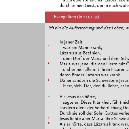
auch eure sterblichen Leiber leben
durch seinen Geist, der in euch wohn
Evangelium (Joh 11,1-45)
Ich bin die Auferstehung und das Leben; w
In jener Zeit
1
war ein Mann krank,
Lázarus aus Betánien,
dem Dorf der Maria und ihrer Sch
2
Maria war jene, die den Herrn mit Ö
und seine Füße mit ihren Haaren a
deren Bruder Lázarus war krank.
3
Daher sandten die Schwestern Jesus 
Herr, sieh: Der, den du liebst, er is
4
Als Jesus das hörte,
sagte er: Diese Krankheit führt ni
sondern dient der Verherrlichung Go
Durch sie soll der Sohn Gottes verhe
5
Jesus liebte aber Marta, ihre Schwes
6
Als er hörte, dass Lázarus krank war