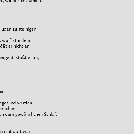
 wo er sich aufhielt.
.
Juden zu steinigen
 zwölf Stunden?
ßt er nicht an,
rgeht, stößt er an,
en.
r gesund werden.
prochen,
on dem gewöhnlichen Schlaf.
h nicht dort war;