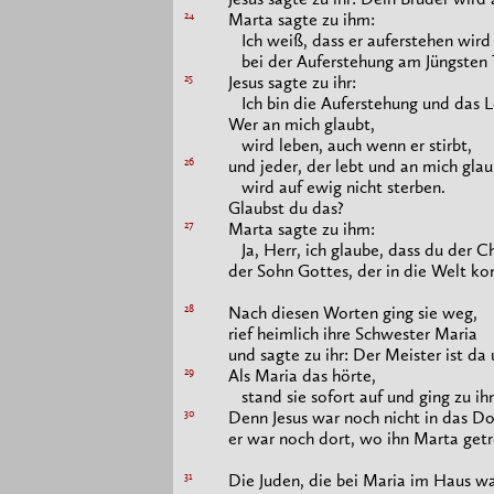
Jesus sagte zu ihr: Dein Bruder wird
24
Marta sagte zu ihm:
Ich weiß, dass er auferstehen wird
bei der Auferstehung am Jüngsten 
25
Jesus sagte zu ihr:
Ich bin die Auferstehung und das L
Wer an mich glaubt,
wird leben, auch wenn er stirbt,
26
und jeder, der lebt und an mich glau
wird auf ewig nicht sterben.
Glaubst du das?
27
Marta sagte zu ihm:
Ja, Herr, ich glaube, dass du der Chr
der Sohn Gottes, der in die Welt k
28
Nach diesen Worten ging sie weg,
rief heimlich ihre Schwester Maria
und sagte zu ihr: Der Meister ist da 
29
Als Maria das hörte,
stand sie sofort auf und ging zu ih
30
Denn Jesus war noch nicht in das 
er war noch dort, wo ihn Marta getr
31
Die Juden, die bei Maria im Haus wa