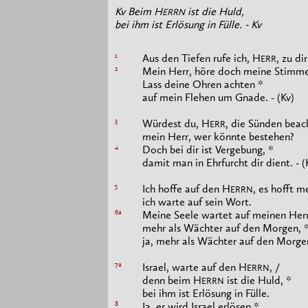
Kv Beim H
ist die Huld,
ERRN
bei ihm ist Erlösung in Fülle. - Kv
1
Aus den Tiefen rufe ich, H
, zu dir
ERR
2
Mein Herr, höre doch meine Stimme
Lass deine Ohren achten *
auf mein Flehen um Gnade. - (Kv)
3
Würdest du, H
, die Sünden beac
ERR
mein Herr, wer könnte bestehen?
4
Doch bei dir ist Vergebung, *
damit man in Ehrfurcht dir dient. - (
5
Ich hoffe auf den H
, es hofft m
ERRN
ich warte auf sein Wort.
6a
Meine Seele wartet auf meinen Herr
mehr als Wächter auf den Morgen, 
ja, mehr als Wächter auf den Morgen
7a
Israel, warte auf den H
, /
ERRN
denn beim H
ist die Huld, *
ERRN
bei ihm ist Erlösung in Fülle.
8
Ja, er wird Israel erlösen *