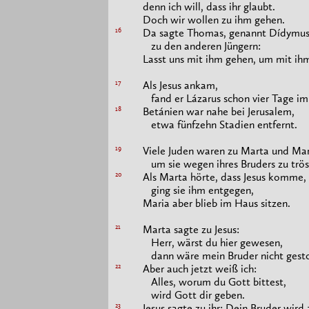
denn ich will, dass ihr glaubt.
Doch wir wollen zu ihm gehen.
16
Da sagte Thomas, genannt Dídymus -
zu den anderen Jüngern:
Lasst uns mit ihm gehen, um mit ihm
17
Als Jesus ankam,
fand er Lázarus schon vier Tage im
18
Betánien war nahe bei Jerusalem,
etwa fünfzehn Stadien entfernt.
19
Viele Juden waren zu Marta und M
um sie wegen ihres Bruders zu trös
20
Als Marta hörte, dass Jesus komme,
ging sie ihm entgegen,
Maria aber blieb im Haus sitzen.
21
Marta sagte zu Jesus:
Herr, wärst du hier gewesen,
dann wäre mein Bruder nicht gest
22
Aber auch jetzt weiß ich:
Alles, worum du Gott bittest,
wird Gott dir geben.
23