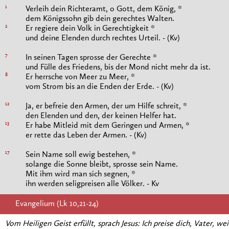
1
Verleih dein Richteramt, o Gott, dem König, *
dem Königssohn gib dein gerechtes Walten.
2
Er regiere dein Volk in Gerechtigkeit *
und deine Elenden durch rechtes Urteil. - (Kv)
7
In seinen Tagen sprosse der Gerechte *
und Fülle des Friedens, bis der Mond nicht mehr da ist.
8
Er herrsche von Meer zu Meer, *
vom Strom bis an die Enden der Erde. - (Kv)
12
Ja, er befreie den Armen, der um Hilfe schreit, *
den Elenden und den, der keinen Helfer hat.
13
Er habe Mitleid mit dem Geringen und Armen, *
er rette das Leben der Armen. - (Kv)
17
Sein Name soll ewig bestehen, *
solange die Sonne bleibt, sprosse sein Name.
Mit ihm wird man sich segnen, *
ihn werden seligpreisen alle Völker. - Kv
Evangelium (Lk 10,21-24)
Vom Heiligen Geist erfüllt, sprach Jesus: Ich preise dich, Vater, 