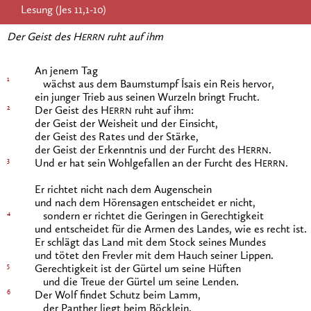
Lesung (Jes 11,1-10)
Der Geist des H
ruht auf ihm
ERRN
An jenem Tag
1
wächst aus dem Baumstumpf Ísais ein Reis hervor,
ein junger Trieb aus seinen Wurzeln bringt Frucht.
2
Der Geist des H
ruht auf ihm:
ERRN
der Geist der Weisheit und der Einsicht,
der Geist des Rates und der Stärke,
der Geist der Erkenntnis und der Furcht des H
.
ERRN
3
Und er hat sein Wohlgefallen an der Furcht des H
.
ERRN
Er richtet nicht nach dem Augenschein
und nach dem Hörensagen entscheidet er nicht,
4
sondern er richtet die Geringen in Gerechtigkeit
und entscheidet für die Armen des Landes, wie es recht ist.
Er schlägt das Land mit dem Stock seines Mundes
und tötet den Frevler mit dem Hauch seiner Lippen.
5
Gerechtigkeit ist der Gürtel um seine Hüften
und die Treue der Gürtel um seine Lenden.
6
Der Wolf findet Schutz beim Lamm,
der Panther liegt beim Böcklein.