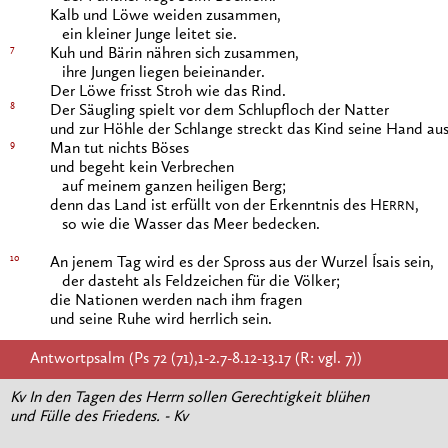
Kalb und Löwe weiden zusammen,
ein kleiner Junge leitet sie.
7
Kuh und Bärin nähren sich zusammen,
ihre Jungen liegen beieinander.
Der Löwe frisst Stroh wie das Rind.
8
Der Säugling spielt vor dem Schlupfloch der Natter
und zur Höhle der Schlange streckt das Kind seine Hand aus
9
Man tut nichts Böses
und begeht kein Verbrechen
auf meinem ganzen heiligen Berg;
denn das Land ist erfüllt von der Erkenntnis des H
,
ERRN
so wie die Wasser das Meer bedecken.
10
An jenem Tag wird es der Spross aus der Wurzel Ísais sein,
der dasteht als Feldzeichen für die Völker;
die Nationen werden nach ihm fragen
und seine Ruhe wird herrlich sein.
Antwortpsalm (Ps 72 (71),1-2.7-8.12-13.17 (R: vgl. 7))
Kv In den Tagen des Herrn sollen Gerechtigkeit blühen
und Fülle des Friedens. - Kv