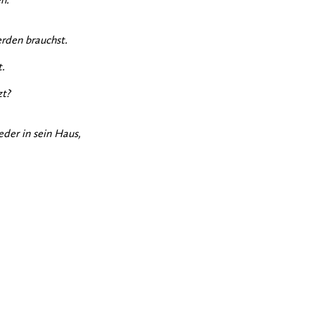
n.
den brauchst.
.
zt?
eder in sein Haus,