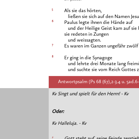
5
Als sie das hörten,
ließen sie sich auf den Namen Jesu,
6
Paulus legte ihnen die Hände auf
und der Heilige Geist kam auf sie 
sie redeten in Zungen
und weissagten.
7
Es waren im Ganzen ungefähr zwölf
8
Er ging in die Synagoge
und lehrte drei Monate lang freim
und suchte sie vom Reich Gottes z
Antwortpsalm (Ps 68 (67),2-3.4 u. 5ad.6-
Kv Singt und spielt für den Herrn! - Kv
Oder:
Kv Halleluja. - Kv
2
Gott steht auf, seine Feinde zerstieb