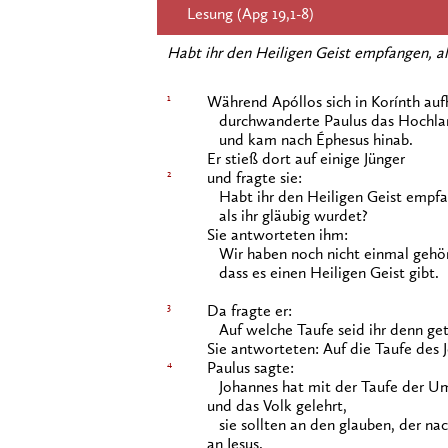
Lesung (Apg 19,1-8)
Habt ihr den Heiligen Geist empfangen, al
1
Während Apóllos sich in Korínth aufh
durchwanderte Paulus das Hochla
und kam nach Éphesus hinab.
Er stieß dort auf einige Jünger
2
und fragte sie:
Habt ihr den Heiligen Geist empfa
als ihr gläubig wurdet?
Sie antworteten ihm:
Wir haben noch nicht einmal gehör
dass es einen Heiligen Geist gibt.
3
Da fragte er:
Auf welche Taufe seid ihr denn ge
Sie antworteten: Auf die Taufe des 
4
Paulus sagte:
Johannes hat mit der Taufe der Um
und das Volk gelehrt,
sie sollten an den glauben, der n
an Jesus.