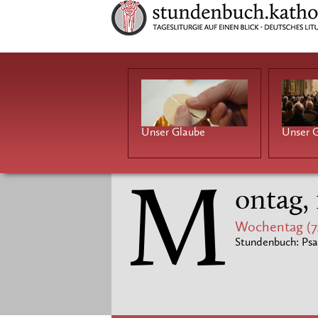
Unser Glaube
Unser G
M
ontag,
Wochentag (7
Stundenbuch: Psa