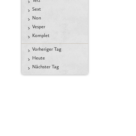
Terz
Sext
Non
Vesper
Komplet
Vorheriger Tag
Heute
Nächster Tag