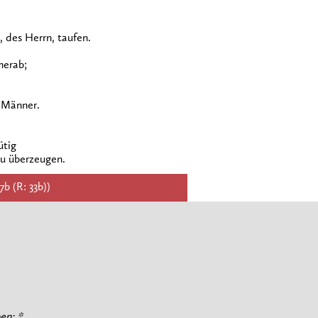
 des Herrn, taufen.
herab;
 Männer.
ütig
u überzeugen.
7b (R: 33b))
en; *