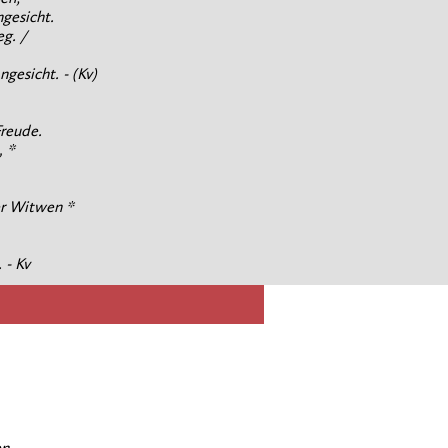
ngesicht.
g. /
gesicht. - (Kv)
Freude.
, *
er Witwen *
 - Kv