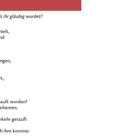
s ihr gläubig wurdet?
ielt,
nd
ngen,
t,
tauft worden?
Johannes.
kehr getauft
ach ihm komme: