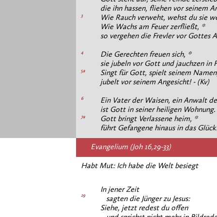
die ihn hassen, fliehen vor seinem A
3
Wie Rauch verweht, wehst du sie we
Wie Wachs am Feuer zerfließt, *
so vergehen die Frevler vor Gottes An
4
Die Gerechten freuen sich, *
sie jubeln vor Gott und jauchzen in 
5a
Singt für Gott, spielt seinem Namen
jubelt vor seinem Angesicht! - (Kv)
6
Ein Vater der Waisen, ein Anwalt d
ist Gott in seiner heiligen Wohnung.
7a
Gott bringt Verlassene heim, *
führt Gefangene hinaus in das Glück.
Evangelium (Joh 16,29-33)
Habt Mut: Ich habe die Welt besiegt
In jener Zeit
29
sagten die Jünger zu Jesus:
Siehe, jetzt redest du offen