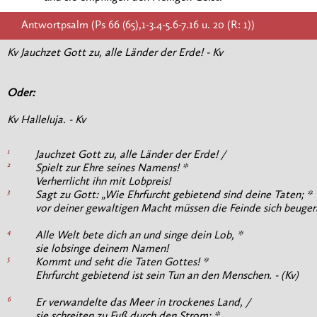
Antwortpsalm (Ps 66 (65),1-3.4-5.6-7.16 u. 20 (R: 1))
Kv Jauchzet Gott zu, alle Länder der Erde! - Kv
Oder:
Kv Halleluja. - Kv
1
Jauchzet Gott zu, alle Länder der Erde! /
2
Spielt zur Ehre seines Namens! *
Verherrlicht ihn mit Lobpreis!
3
Sagt zu Gott: „Wie Ehrfurcht gebietend sind deine Taten; *
vor deiner gewaltigen Macht müssen die Feinde sich beugen.“
4
Alle Welt bete dich an und singe dein Lob, *
sie lobsinge deinem Namen!
5
Kommt und seht die Taten Gottes! *
Ehrfurcht gebietend ist sein Tun an den Menschen. - (Kv)
6
Er verwandelte das Meer in trockenes Land, /
sie schreiten zu Fuß durch den Strom; *