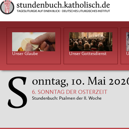
Unser Glaube
Unser Gottesdienst
U
S
onntag, 10. Mai 202
6. SONNTAG DER OSTERZEIT
Stundenbuch: Psalmen der II. Woche