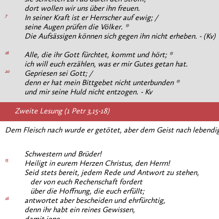
dort wollen wir uns über ihn freuen.
7
In seiner Kraft ist er Herrscher auf ewig; /
seine Augen prüfen die Völker. *
Die Aufsässigen können sich gegen ihn nicht erheben. - (Kv)
16
Alle, die ihr Gott fürchtet, kommt und hört; *
ich will euch erzählen, was er mir Gutes getan hat.
20
Gepriesen sei Gott; /
denn er hat mein Bittgebet nicht unterbunden *
und mir seine Huld nicht entzogen. - Kv
Zweite Lesung (1 Petr 3,15-18)
Dem Fleisch nach wurde er getötet, aber dem Geist nach lebend
Schwestern und Brüder!
15
Heiligt in eurem Herzen Christus, den Herrn!
Seid stets bereit, jedem Rede und Antwort zu stehen,
der von euch Rechenschaft fordert
über die Hoffnung, die euch erfüllt;
16
antwortet aber bescheiden und ehrfürchtig,
denn ihr habt ein reines Gewissen,