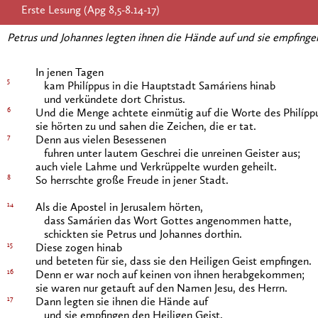
Erste Lesung (Apg 8,5-8.14-17)
Petrus und Johannes legten ihnen die Hände auf und sie empfinge
In jenen Tagen
5
kam Philíppus in die Hauptstadt Samáriens hinab
und verkündete dort Christus.
6
Und die Menge achtete einmütig auf die Worte des Philípp
sie hörten zu und sahen die Zeichen, die er tat.
7
Denn aus vielen Besessenen
fuhren unter lautem Geschrei die unreinen Geister aus;
auch viele Lahme und Verkrüppelte wurden geheilt.
8
So herrschte große Freude in jener Stadt.
14
Als die Apostel in Jerusalem hörten,
dass Samárien das Wort Gottes angenommen hatte,
schickten sie Petrus und Johannes dorthin.
15
Diese zogen hinab
und beteten für sie, dass sie den Heiligen Geist empfingen.
16
Denn er war noch auf keinen von ihnen herabgekommen;
sie waren nur getauft auf den Namen Jesu, des Herrn.
17
Dann legten sie ihnen die Hände auf
und sie empfingen den Heiligen Geist.