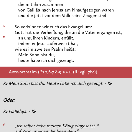
die mit ihm zusammen
von Galiläa nach Jerusalem hinaufgezogen waren
und die jetzt vor dem Volk seine Zeugen sind.
32
So verkünden wir euch das Evangelium:
Gott hat die Verheißung, die an die Väter ergangen ist,
33
an uns, ihren Kindern, erfüllt,
indem er Jesus auferweckt hat,
wie es im zweiten Psalm heißt:
Mein Sohn bist du,
heute habe ich dich gezeugt.
Antwortpsalm (Ps 2,6-7.8-9.10-11 (R: vgl. 7bc))
Kv Mein Sohn bist du. Heute habe ich dich gezeugt. - Kv
Oder:
Kv Halleluja. - Kv
6
„Ich selber habe meinen König eingesetzt *
auf Zion, meinem heiligen Berg.“