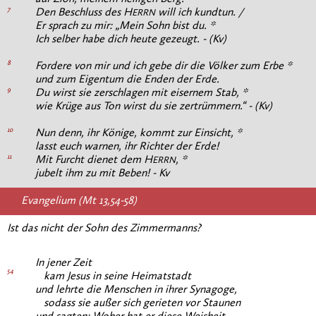
7
Den Beschluss des H
will ich kundtun. /
ERRN
Er sprach zu mir: „Mein Sohn bist du. *
Ich selber habe dich heute gezeugt. - (Kv)
8
Fordere von mir und ich gebe dir die Völker zum Erbe *
und zum Eigentum die Enden der Erde.
9
Du wirst sie zerschlagen mit eisernem Stab, *
wie Krüge aus Ton wirst du sie zertrümmern.“ - (Kv)
10
Nun denn, ihr Könige, kommt zur Einsicht, *
lasst euch warnen, ihr Richter der Erde!
11
Mit Furcht dienet dem H
, *
ERRN
jubelt ihm zu mit Beben! - Kv
Evangelium (Mt 13,54-58)
Ist das nicht der Sohn des Zimmermanns?
In jener Zeit
54
kam Jesus in seine Heimatstadt
und lehrte die Menschen in ihrer Synagoge,
sodass sie außer sich gerieten vor Staunen