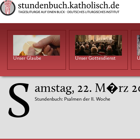
Unser Glaube
Unser Gottesdienst
U
S
amstag, 22. M�rz 2
Stundenbuch: Psalmen der II. Woche