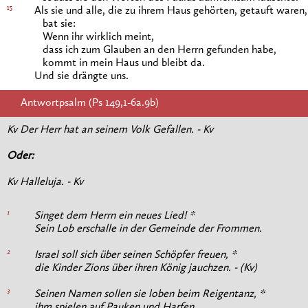
15
Als sie und alle, die zu ihrem Haus gehörten, getauft waren,
bat sie:
Wenn ihr wirklich meint,
dass ich zum Glauben an den Herrn gefunden habe,
kommt in mein Haus und bleibt da.
Und sie drängte uns.
Antwortpsalm (Ps 149,1-6a.9b)
Kv Der Herr hat an seinem Volk Gefallen. - Kv
Oder:
Kv Halleluja. - Kv
1
Singet dem Herrn ein neues Lied! *
Sein Lob erschalle in der Gemeinde der Frommen.
2
Israel soll sich über seinen Schöpfer freuen, *
die Kinder Zions über ihren König jauchzen. - (Kv)
3
Seinen Namen sollen sie loben beim Reigentanz, *
ihm spielen auf Pauken und Harfen.