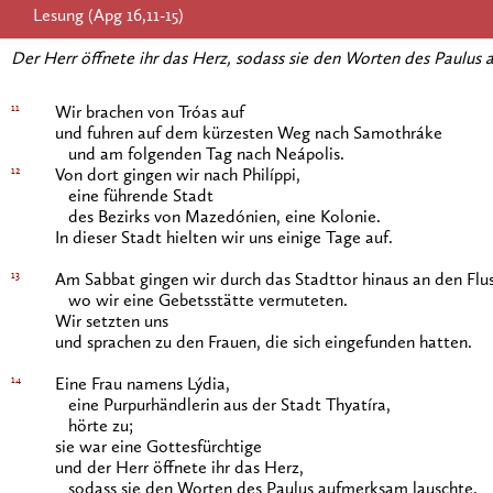
Lesung (Apg 16,11-15)
Der Herr öffnete ihr das Herz, sodass sie den Worten des Paulus
11
Wir brachen von Tróas auf
und fuhren auf dem kürzesten Weg nach Samothráke
und am folgenden Tag nach Neápolis.
12
Von dort gingen wir nach Philíppi,
eine führende Stadt
des Bezirks von Mazedónien, eine Kolonie.
In dieser Stadt hielten wir uns einige Tage auf.
13
Am Sabbat gingen wir durch das Stadttor hinaus an den Flus
wo wir eine Gebetsstätte vermuteten.
Wir setzten uns
und sprachen zu den Frauen, die sich eingefunden hatten.
14
Eine Frau namens Lýdia,
eine Purpurhändlerin aus der Stadt Thyatíra,
hörte zu;
sie war eine Gottesfürchtige
und der Herr öffnete ihr das Herz,
sodass sie den Worten des Paulus aufmerksam lauschte.