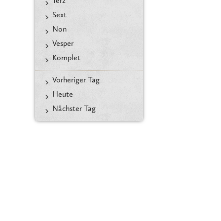
Terz
Sext
Non
Vesper
Komplet
Vorheriger Tag
Heute
Nächster Tag