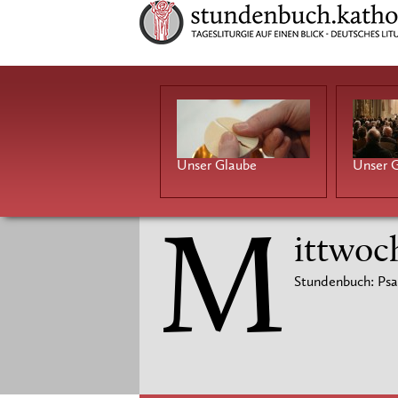
Unser Glaube
Unser G
M
ittwoc
Stundenbuch: Psa