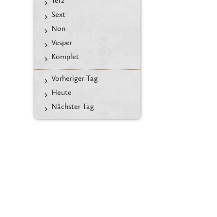
Terz
Sext
Non
Vesper
Komplet
Vorheriger Tag
Heute
Nächster Tag