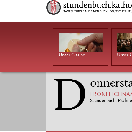
Unser Glaube
Unser G
D
onnersta
FRONLEICHNA
Stundenbuch: Psalme