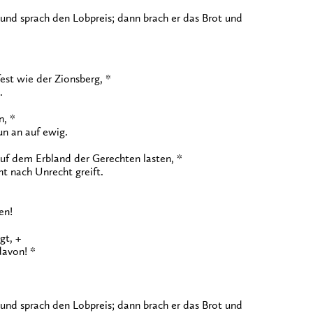
nd sprach den Lobpreis; dann brach er das Brot und
fest wie der Zionsberg, *
.
n, *
un an auf ewig.
 auf dem Erbland der Gerechten lasten, *
t nach Unrecht greift.
en!
gt, +
davon! *
nd sprach den Lobpreis; dann brach er das Brot und