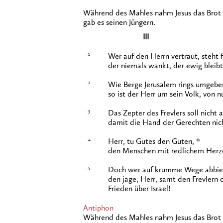
Während des Mahles nahm Jesus das Brot u
gab es seinen Jüngern.
III
1
Wer auf den Herrn vertraut, steht 
der niemals wankt, der ewig bleibt
2
Wie Berge Jerusalem rings umgebe
so ist der Herr um sein Volk, von n
3
Das Zepter des Frevlers soll nicht
damit die Hand der Gerechten nich
4
Herr, tu Gutes den Guten, *
den Menschen mit redlichem Herz
5
Doch wer auf krumme Wege abbie
den jage, Herr, samt den Frevlern 
Frieden über Israel!
Antiphon
Während des Mahles nahm Jesus das Brot u