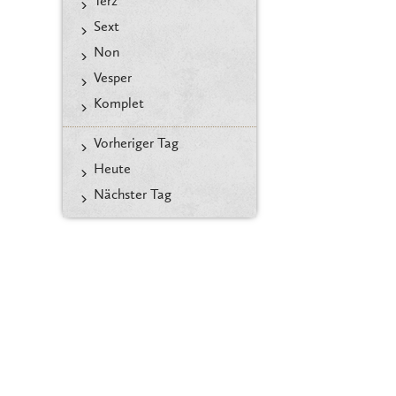
Terz
Sext
Non
Vesper
Komplet
Vorheriger Tag
Heute
Nächster Tag