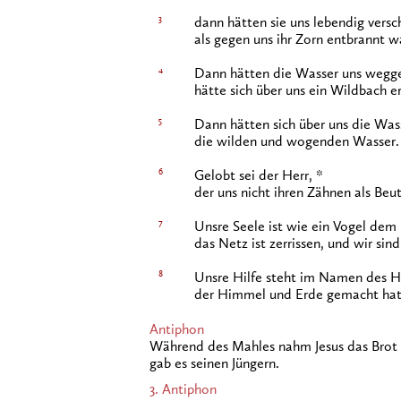
3
dann hätten sie uns lebendig versc
als gegen uns ihr Zorn entbrannt w
4
Dann hätten die Wasser uns wegge
hätte sich über uns ein Wildbach e
5
Dann hätten sich über uns die Was
die wilden und wogenden Wasser.
6
Gelobt sei der Herr, *
der uns nicht ihren Zähnen als Beut
7
Unsre Seele ist wie ein Vogel dem
das Netz ist zerrissen, und wir sind 
8
Unsre Hilfe steht im Namen des He
der Himmel und Erde gemacht hat
Antiphon
Während des Mahles nahm Jesus das Brot u
gab es seinen Jüngern.
3. Antiphon