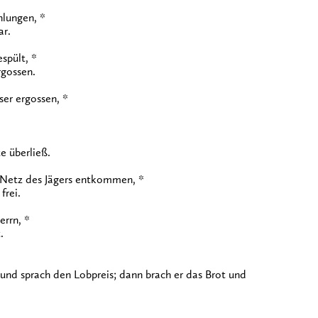
hlungen, *
ar.
spült, *
rgossen.
ser ergossen, *
e überließ.
 Netz des Jägers entkommen, *
frei.
rrn, *
.
nd sprach den Lobpreis; dann brach er das Brot und