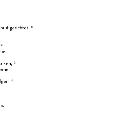
auf gerichtet, *
 *
aue.
anken, *
erne.
lgen. *
rn.