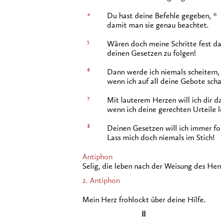
4
Du hast deine Befehle gegeben, *
damit man sie genau beachtet.
5
Wären doch meine Schritte fest dar
deinen Gesetzen zu folgen!
6
Dann werde ich niemals scheitern,
wenn ich auf all deine Gebote sch
7
Mit lauterem Herzen will ich dir d
wenn ich deine gerechten Urteile l
8
Deinen Gesetzen will ich immer fo
Lass mich doch niemals im Stich!
Antiphon
Selig, die leben nach der Weisung des Her
2. Antiphon
Mein Herz frohlockt über deine Hilfe.
II