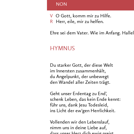
NON
V
O Gott, komm mir zu Hilfe.
R
Herr, eile, mir zu helfen.
Ehre sei dem Vater. Wie im Anfang. Hallel
HYMNUS
Du starker Gott, der diese Welt
im Innersten zusammenhält,
du Angelpunkt, der unbewegt
den Wandel aller Zeiten trägt.
Geht unser Erdentag zu End’,
schenk Leben, das kein Ende kennt:
führ uns, dank Jesu Todesleid,
ins Licht der ew’gen Herrlichkeit.
Vollenden wir den Lebenslauf,
nimm uns in deine Liebe auf,
dass unser Herz dich ewig preist,