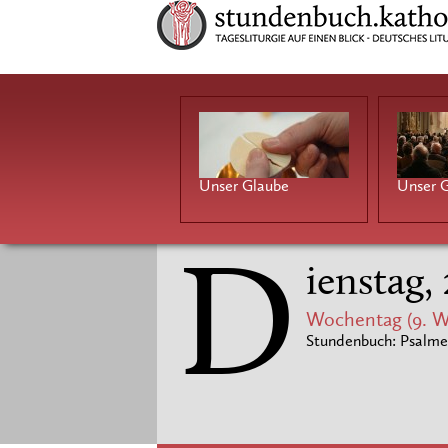
Unser Glaube
Unser G
D
ienstag, 
Wochentag (9. 
Stundenbuch: Psalme