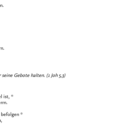
n.
rn.
 seine Gebote halten. (1 Joh 5,3)
 ist, *
rrn.
 befolgen *
,