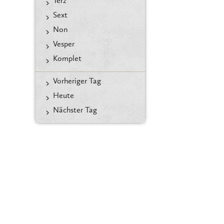
Terz
Sext
Non
Vesper
Komplet
Vorheriger Tag
Heute
Nächster Tag