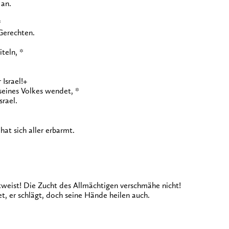
 an.
*
 Gerechten.
teln, *
Israel!+
seines Volkes wendet, *
srael.
hat sich aller erbarmt.
eist! Die Zucht des Allmächtigen verschmähe nicht!
t, er schlägt, doch seine Hände heilen auch.