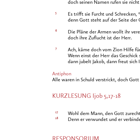
doch seinen Namen rufen sie nicht
5
Es trifft sie Furcht und Schrecken, 
denn Gott steht auf der Seite der
6
Die Pläne der Armen wollt ihr verei
doch ihre Zuflucht ist der Herr.
7
Ach, käme doch vom Zion Hilfe für 
Wenn einst der Herr das Geschick 
dann jubelt Jakob, dann freut sich I
Antiphon
Alle waren in Schuld verstrickt, doch Gott 
KURZLESUNG Ijob 5,17-18
17
Wohl dem Mann, den Gott zurechtw
18
Denn er verwundet und er verbinde
RESPONSORIUM