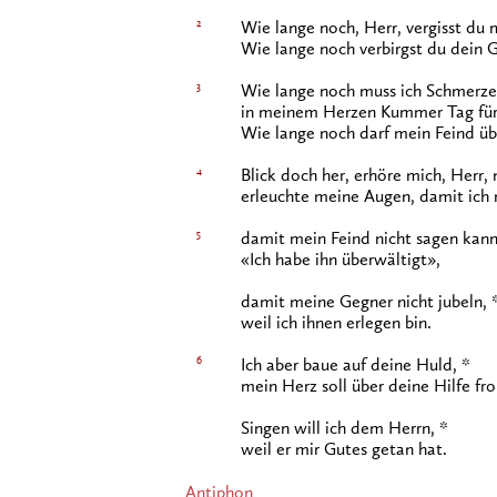
2
Wie lange noch, Herr, vergisst du 
Wie lange noch verbirgst du dein G
3
Wie lange noch muss ich Schmerzen
in meinem Herzen Kummer Tag für
Wie lange noch darf mein Feind üb
4
Blick doch her, erhöre mich, Herr,
erleuchte meine Augen, damit ich n
5
damit mein Feind nicht sagen kann
«Ich habe ihn überwältigt»,
damit meine Gegner nicht jubeln, 
weil ich ihnen erlegen bin.
6
Ich aber baue auf deine Huld, *
mein Herz soll über deine Hilfe fr
Singen will ich dem Herrn, *
weil er mir Gutes getan hat.
Antiphon