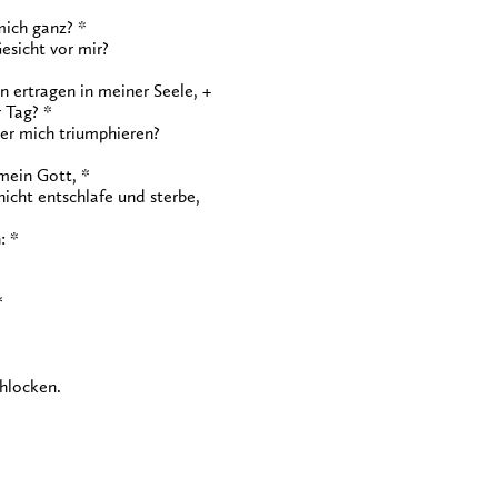
mich ganz? *
esicht vor mir?
 ertragen in meiner Seele, +
 Tag? *
er mich triumphieren?
 mein Gott, *
icht entschlafe und sterbe,
: *
*
ohlocken.