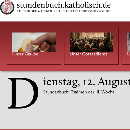
Unser Glaube
Unser Gottesdienst
U
D
ienstag, 12. Augus
Stundenbuch: Psalmen der III. Woche