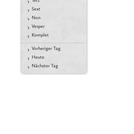
Terz
Sext
Non
Vesper
Komplet
Vorheriger Tag
Heute
Nächster Tag