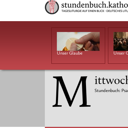
Unser Glaube
Unser G
M
ittwoc
Stundenbuch: Psa