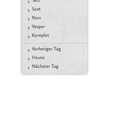
Terz
Sext
Non
Vesper
Komplet
Vorheriger Tag
Heute
Nächster Tag