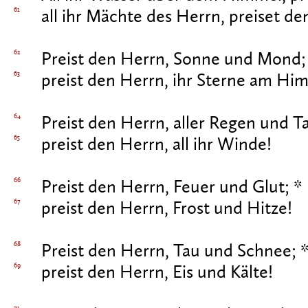
61
all ihr Mächte des Herrn, preiset de
62
Preist den Herrn, Sonne und Mond;
63
preist den Herrn, ihr Sterne am Hi
64
Preist den Herrn, aller Regen und Ta
65
preist den Herrn, all ihr Winde!
66
Preist den Herrn, Feuer und Glut; *
67
preist den Herrn, Frost und Hitze!
68
Preist den Herrn, Tau und Schnee; 
69
preist den Herrn, Eis und Kälte!