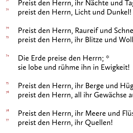
71
Preist den Herrn, ihr Nächte und Ta
72
preist den Herrn, Licht und Dunkel!
70
Preist den Herrn, Raureif und Schne
73
preist den Herrn, ihr Blitze und Wol
74
Die Erde preise den Herrn; *
sie lobe und rühme ihn in Ewigkeit!
75
Preist den Herrn, ihr Berge und Hüg
76
preist den Herrn, all ihr Gewächse a
78
Preist den Herrn, ihr Meere und Flü
77
preist den Herrn, ihr Quellen!