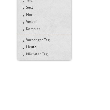
Terz
Sext
Non
Vesper
Komplet
Vorheriger Tag
Heute
Nächster Tag