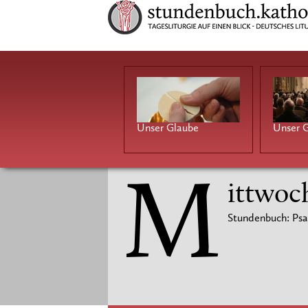
Unser Glaube
Unser G
M
ittwoch
Stundenbuch: Psa