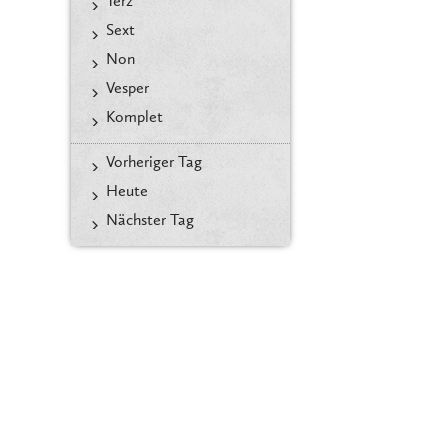
Terz
Sext
Non
Vesper
Komplet
Vorheriger Tag
Heute
Nächster Tag