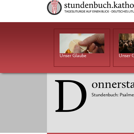
Unser Glaube
Unser G
D
onnersta
Stundenbuch: Psalme