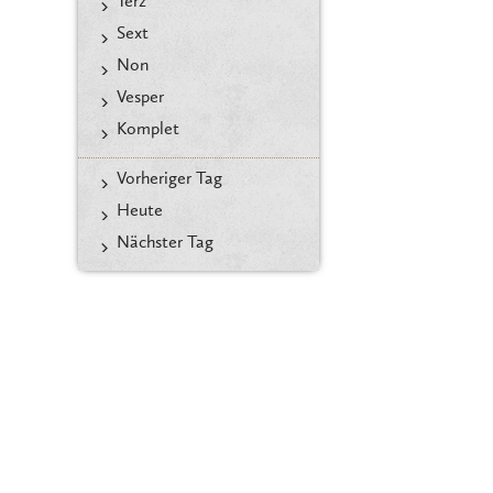
Terz
Sext
Non
Vesper
Komplet
Vorheriger Tag
Heute
Nächster Tag