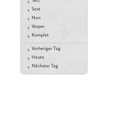
Terz
Sext
Non
Vesper
Komplet
Vorheriger Tag
Heute
Nächster Tag