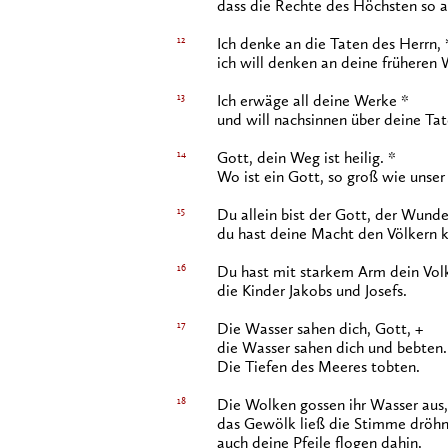
dass die Rechte des Höchsten so a
12
Ich denke an die Taten des Herrn, 
ich will denken an deine früheren
13
Ich erwäge all deine Werke *
und will nachsinnen über deine Tat
14
Gott, dein Weg ist heilig. *
Wo ist ein Gott, so groß wie unser
15
Du allein bist der Gott, der Wunder
du hast deine Macht den Völkern 
16
Du hast mit starkem Arm dein Volk
die Kinder Jakobs und Josefs.
17
Die Wasser sahen dich, Gott, +
die Wasser sahen dich und bebten.
Die Tiefen des Meeres tobten.
18
Die Wolken gossen ihr Wasser aus,
das Gewölk ließ die Stimme dröhn
auch deine Pfeile flogen dahin.