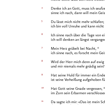
4
Denke ich an Gott, muss ich seufze
sinne ich nach, dann will mein Gei
5
Du lässt mich nicht mehr schlafen;
ich bin voll Unruhe und kann nicht
6
Ich sinne nach über die Tage von ei
ich will denken an längst vergange
7
Mein Herz grübelt bei Nacht, *
ich sinne nach, es forscht mein Gei
8
Wird der Herr mich denn auf ewig
und mir niemals mehr gnädig sein?
9
Hat seine Huld für immer ein Ende
ist seine Verheißung aufgehoben fü
10
Hat Gott seine Gnade vergessen, 
im Zorn sein Erbarmen verschlosse
11
Da sagte ich mir: «Das ist mein Sc