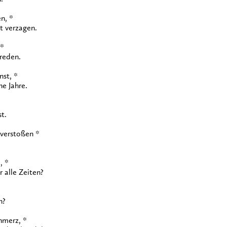
n, *
st verzagen.
 *
 reden.
nst, *
ne Jahre.
st.
 verstoßen *
, *
r alle Zeiten?
*
n?
hmerz, *