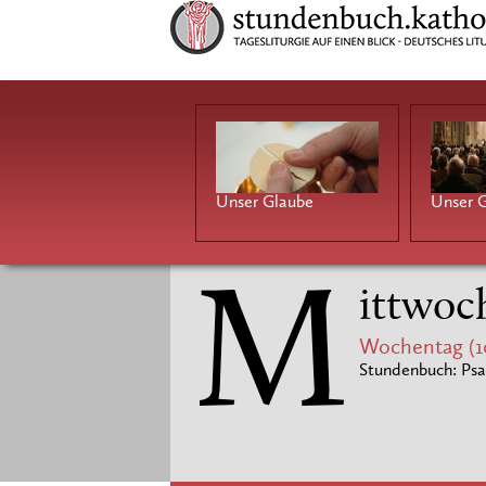
Unser Glaube
Unser G
M
ittwoch
Wochentag (1
Stundenbuch: Psa