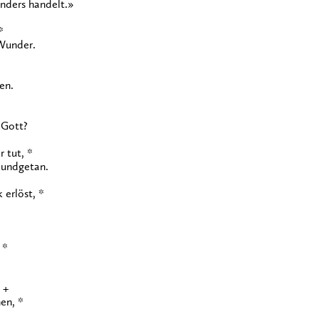
nders handelt.»
*
 Wunder.
en.
 Gott?
 tut, *
kundgetan.
 erlöst, *
 *
 +
en, *