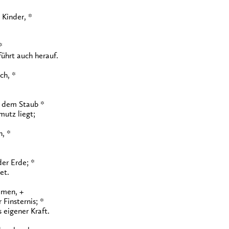
Kinder, *
.
*
führt auch herauf.
ch, *
 dem Staub *
utz liegt;
n, *
der Erde; *
et.
mmen, +
 Finsternis; *
 eigener Kraft.