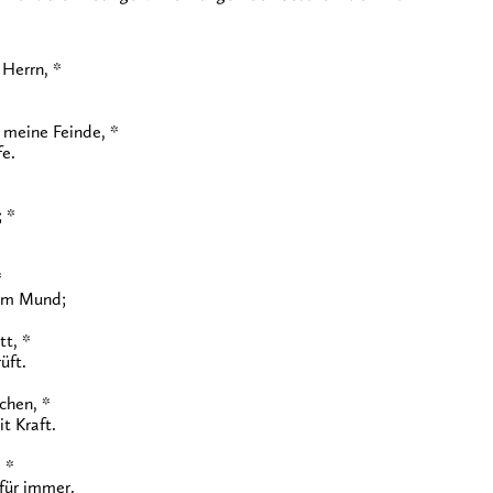
 Herrn, *
 meine Feinde, *
fe.
; *
*
rem Mund;
tt, *
üft.
chen, *
t Kraft.
 *
für immer.