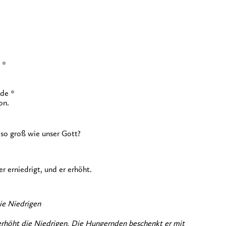
 *
rde *
on.
, so groß wie unser Gott?
r erniedrigt, und er erhöht.
ie Niedrigen
erhöht die Niedrigen. Die Hungernden beschenkt er mit