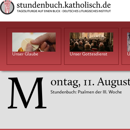
Unser Glaube
Unser Gottesdienst
U
M
ontag, 11. Augus
Stundenbuch: Psalmen der III. Woche