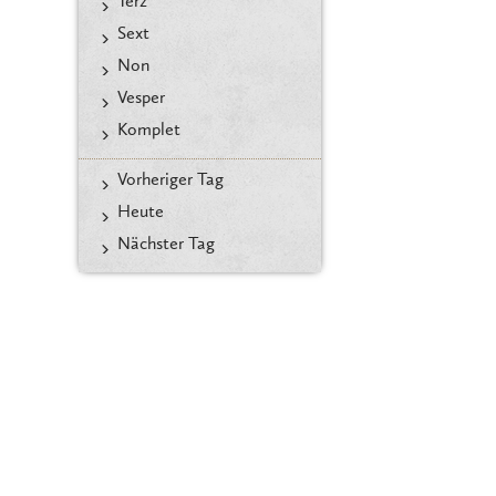
Terz
Sext
Non
Vesper
Komplet
Vorheriger Tag
Heute
Nächster Tag