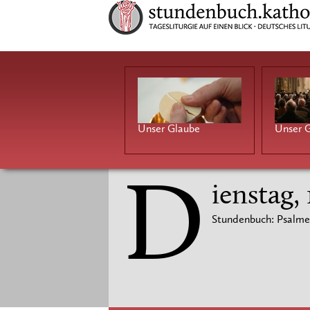
Unser Glaube
Unser G
D
ienstag,
Stundenbuch: Psalme