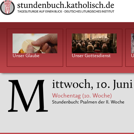
Unser Glaube
Unser Gottesdienst
U
M
ittwoch, 10. Jun
Wochentag (10. Woche)
Stundenbuch: Psalmen der II. Woche