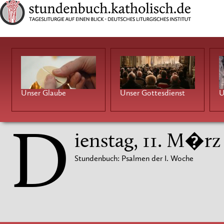
Unser Glaube
Unser Gottesdienst
U
D
ienstag, 11. M�rz
Stundenbuch: Psalmen der I. Woche