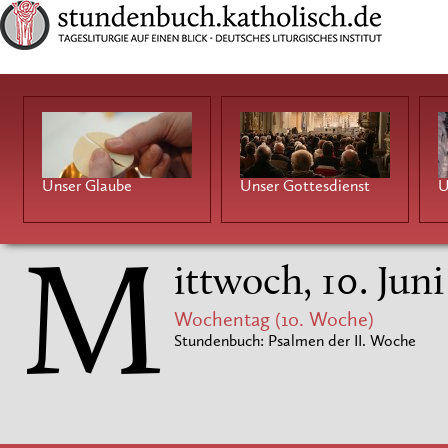
Unser Glaube
Unser Gottesdienst
U
M
ittwoch, 10. Jun
Wochentag (10. Woche)
Stundenbuch: Psalmen der II. Woche