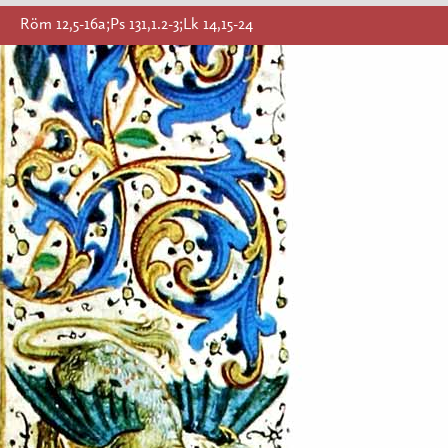
Röm 12,5-16a;Ps 131,1.2-3;Lk 14,15-24