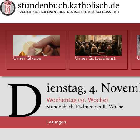
Unser Glaube
Unser Gottesdienst
U
D
ienstag, 4. Novem
Wochentag (31. Woche)
Stundenbuch: Psalmen der III. Woche
Lesungen