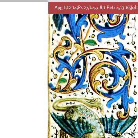
Apg 1,12-14;Ps 27,1.4.7-8;1 Petr 4,13-16;Joh