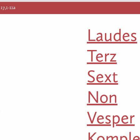
 17,1-11a
Laudes
Terz
Sext
Non
Vesper
Komple