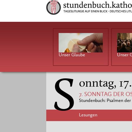
Unser Glaube
Unser G
S
onntag, 17
7. SONNTAG DER O
Stundenbuch: Psalmen der 
Lesungen