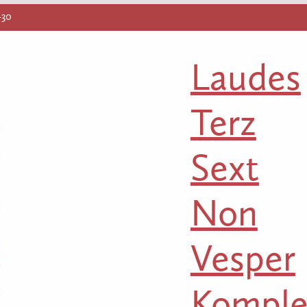
-30
Laudes
Terz
Sext
Non
Vesper
Komple