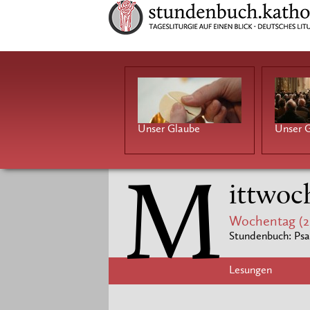
Unser Glaube
Unser G
M
ittwoc
Wochentag (2
Stundenbuch: Psa
Lesungen