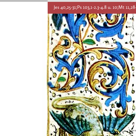
Jes 40,25-31;Ps 103,1-2.3-4.8 u. 10;Mt 11,28